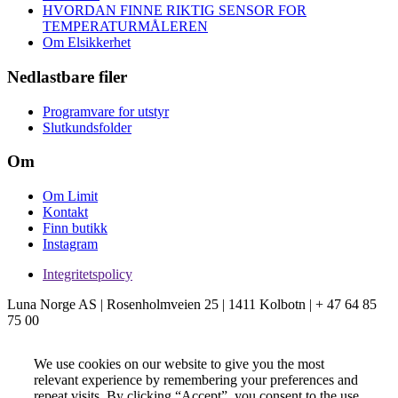
HVORDAN FINNE RIKTIG SENSOR FOR
TEMPERATURMÅLEREN
Om Elsikkerhet
Nedlastbare filer
Programvare for utstyr
Slutkundsfolder
Om
Om Limit
Kontakt
Finn butikk
Instagram
Integritetspolicy
Luna Norge AS | Rosenholmveien 25 | 1411 Kolbotn | + 47 64 85
75 00
We use cookies on our website to give you the most
relevant experience by remembering your preferences and
repeat visits. By clicking “Accept”, you consent to the use