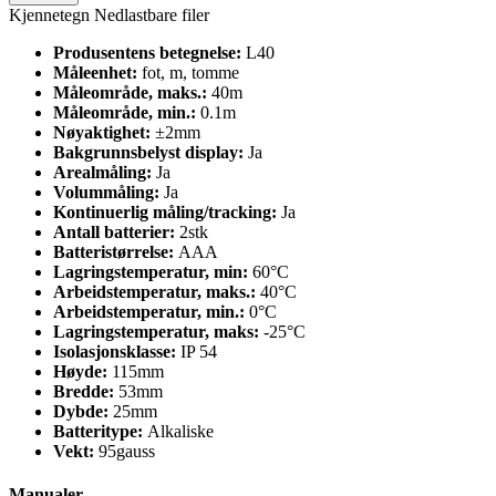
Kjennetegn
Nedlastbare filer
Produsentens betegnelse:
L40
Måleenhet:
fot, m, tomme
Måleområde, maks.:
40m
Måleområde, min.:
0.1m
Nøyaktighet:
±2mm
Bakgrunnsbelyst display:
Ja
Arealmåling:
Ja
Volummåling:
Ja
Kontinuerlig måling/tracking:
Ja
Antall batterier:
2stk
Batteristørrelse:
AAA
Lagringstemperatur, min:
60°C
Arbeidstemperatur, maks.:
40°C
Arbeidstemperatur, min.:
0°C
Lagringstemperatur, maks:
-25°C
Isolasjonsklasse:
IP 54
Høyde:
115mm
Bredde:
53mm
Dybde:
25mm
Batteritype:
Alkaliske
Vekt:
95gauss
Manualer