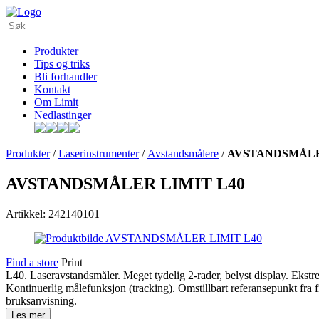
Produkter
Tips og triks
Bli forhandler
Kontakt
Om Limit
Nedlastinger
Produkter
/
Laserinstrumenter
/
Avstandsmålere
/
AVSTANDSMÅLE
AVSTANDSMÅLER LIMIT L40
Artikkel: 242140101
Find a store
Print
L40. Laseravstandsmåler. Meget tydelig 2-rader, belyst display. Ekstr
Kontinuerlig målefunksjon (tracking). Omstillbart referansepunkt fra
bruksanvisning.
Les mer