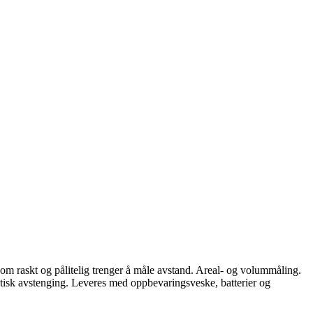
som raskt og pålitelig trenger å måle avstand. Areal- og volummåling.
atisk avstenging. Leveres med oppbevaringsveske, batterier og