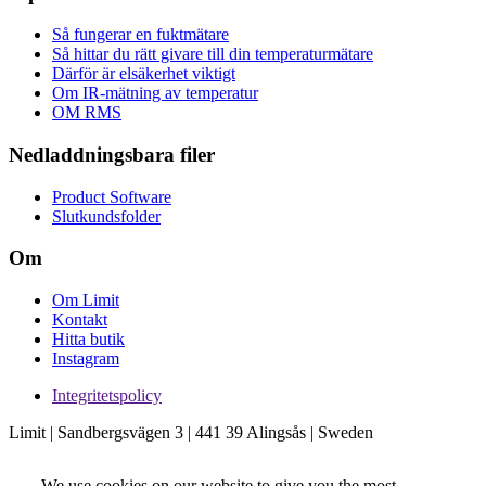
Så fungerar en fuktmätare
Så hittar du rätt givare till din temperaturmätare
Därför är elsäkerhet viktigt
Om IR-mätning av temperatur
OM RMS
Nedladdningsbara filer
Product Software
Slutkundsfolder
Om
Om Limit
Kontakt
Hitta butik
Instagram
Integritetspolicy
Limit | Sandbergsvägen 3 | 441 39 Alingsås | Sweden
We use cookies on our website to give you the most