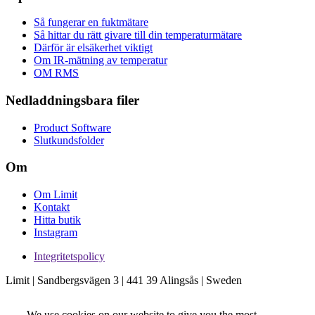
Så fungerar en fuktmätare
Så hittar du rätt givare till din temperaturmätare
Därför är elsäkerhet viktigt
Om IR-mätning av temperatur
OM RMS
Nedladdningsbara filer
Product Software
Slutkundsfolder
Om
Om Limit
Kontakt
Hitta butik
Instagram
Integritetspolicy
Limit | Sandbergsvägen 3 | 441 39 Alingsås | Sweden
We use cookies on our website to give you the most